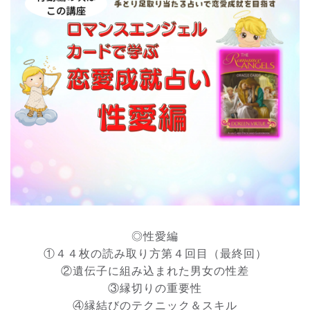
◎性愛編
①４４枚の読み取り方第４回目（最終回）
②遺伝子に組み込まれた男女の性差
③縁切りの重要性
④縁結びのテクニック＆スキル