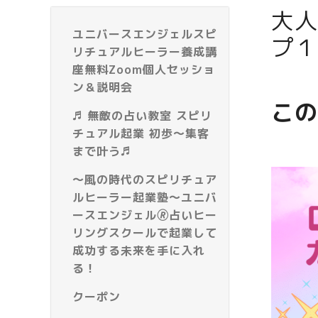
大人
ユニバースエンジェルスピ
プ１
リチュアルヒーラー養成講
座無料Zoom個人セッショ
ン＆説明会
この
♬ 無敵の占い教室 スピリ
チュアル起業 初歩～集客
まで叶う♬
～風の時代のスピリチュア
ルヒーラー起業塾～ユニバ
ースエンジェル🄬占いヒー
リングスクールで起業して
成功する未来を手に入れ
る！
クーポン