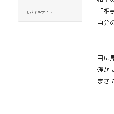
「相
モバイルサイト
自分
目に
確か
まさ