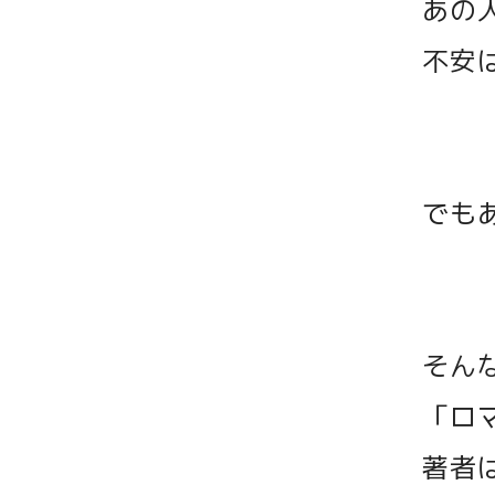
あの
不安
でも
そん
「ロ
著者