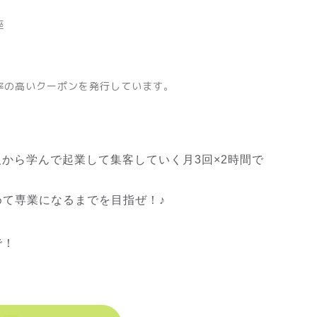
座
率の高いクーポンを発行しています。
人から学んで起業して集客していく月3回×2時間で
て専業になるまでを目指ぜ！♪
で！